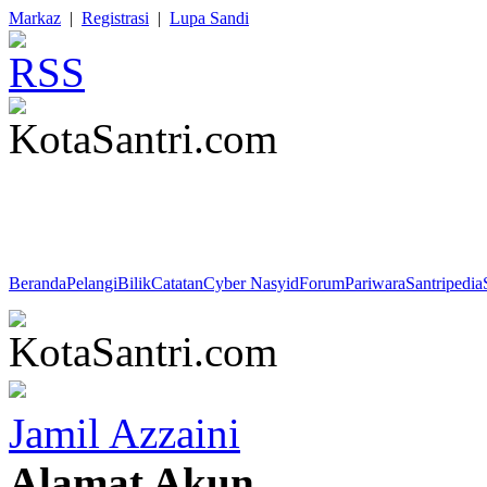
Markaz
|
Registrasi
|
Lupa Sandi
QS. Muhammad : 7 : "Hai orang-orang mukmin, jika kamu menolong
dan meneguhkan kedudukanmu. "
Beranda
Pelangi
Bilik
Catatan
Cyber Nasyid
Forum
Pariwara
Santripedia
Jamil Azzaini
Alamat Akun