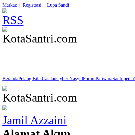
Markaz
|
Registrasi
|
Lupa Sandi
Imam Nawawi : "Aku mencintaimu karena agama yang ada padamu. Ji
cintaku padamu."
Beranda
Pelangi
Bilik
Catatan
Cyber Nasyid
Forum
Pariwara
Santripedia
Jamil Azzaini
Alamat Akun