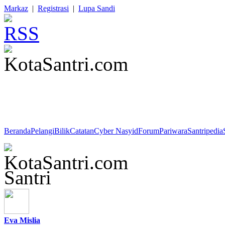
Markaz
|
Registrasi
|
Lupa Sandi
Anis Matta : "Pahlawan bukanlah orang suci dari langit yang dituru
manusia dengan mukjizat, secepat kilat untuk kemudian kembali ke l
melakukan pekerjaan-pekerjaan besar, dalam sunyi yang panjang, sa
Beranda
Pelangi
Bilik
Catatan
Cyber Nasyid
Forum
Pariwara
Santripedia
Santri
Eva Mislia