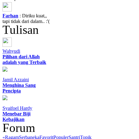
Farhan
: Diriku kuat,,
tapi tidak dari dalam.. :'(
Tulisan
Wahyudi
Pilihan dari Allah
adalah yang Terbaik
Jamil Azzaini
Menghina Sang
Pencipta
Syaifoel Hardy
Menebar Biji
Kebajikan
Forum
«
Ragam
Serbaneka
Favorit
Populer
Santri
Topik