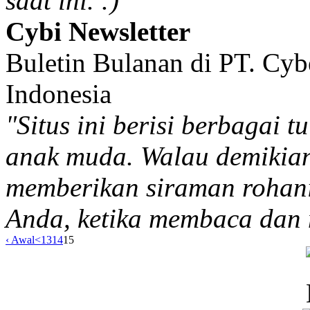
saat ini. :) "
Cybi Newsletter
Buletin Bulanan di PT. Cyb
Indonesia
"Situs ini berisi berbagai 
anak muda. Walau demikian, 
memberikan siraman roha
Anda, ketika membaca dan
‹ Awal
<
13
14
15