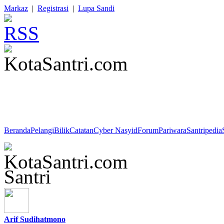
Markaz
|
Registrasi
|
Lupa Sandi
HR. At-Tirmidzi : "Ya Allah, sesungguhnya aku mohon perlindungan 
tunduk, dari do'a yang tidak didengar, dari jiwa (nafsu) yang tidak p
bermanfaat."
Beranda
Pelangi
Bilik
Catatan
Cyber Nasyid
Forum
Pariwara
Santripedia
Santri
Arif Sudihatmono