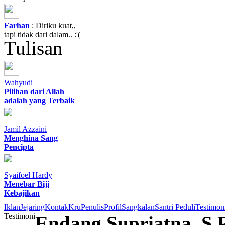
Farhan
: Diriku kuat,,
tapi tidak dari dalam.. :'(
Tulisan
Wahyudi
Pilihan dari Allah
adalah yang Terbaik
Jamil Azzaini
Menghina Sang
Pencipta
Syaifoel Hardy
Menebar Biji
Kebajikan
Iklan
Jejaring
Kontak
Kru
Penulis
Profil
Sangkalan
Santri Peduli
Testimon
Testimoni
Endang Supriatna, S.