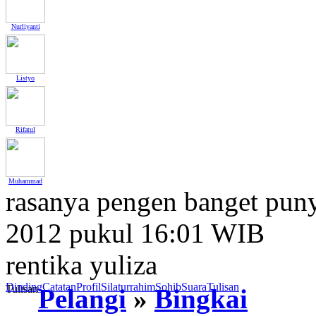
Nurliyanti
Listyo
Rifatul
Muhammad
rasanya pengen banget pun
2012 pukul 16:01 WIB
rentika yuliza
Dinding
Catatan
Profil
Silaturrahim
Sohib
Suara
Tulisan
Tulisan
Pelangi
»
Bingkai