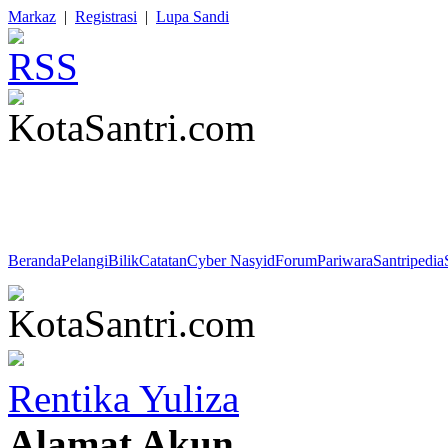
Markaz
|
Registrasi
|
Lupa Sandi
HR. At-Tirmidzi : "Ya Allah, sesungguhnya aku mohon perlindungan 
tunduk, dari do'a yang tidak didengar, dari jiwa (nafsu) yang tidak p
bermanfaat."
Beranda
Pelangi
Bilik
Catatan
Cyber Nasyid
Forum
Pariwara
Santripedia
Rentika Yuliza
Alamat Akun