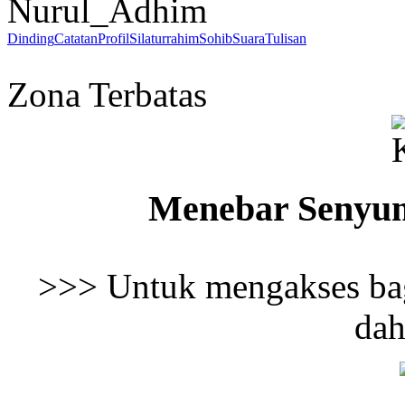
Nurul_Adhim
Dinding
Catatan
Profil
Silaturrahim
Sohib
Suara
Tulisan
Zona Terbatas
Menebar Senyu
>>> Untuk mengakses bag
dah