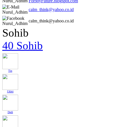
ForMyFuture.blogspot.com
calm_think@yahoo.co.id
calm_think@yahoo.co.id
Sohib
40 Sohib
Tin
Ukhti
Dedi