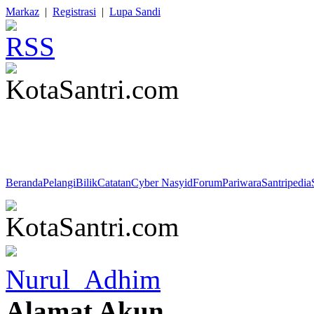
Markaz
|
Registrasi
|
Lupa Sandi
QS. Al-'Ankabuut : 64 : "Dan tiadalah kehidupan dunia ini melain
akhirat itulah yang sebenarnya kehidupan, kalau mereka mengetahui.
Beranda
Pelangi
Bilik
Catatan
Cyber Nasyid
Forum
Pariwara
Santripedia
Nurul_Adhim
Alamat Akun