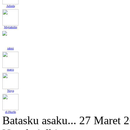
Adinda
Mujtahidin
rahmi
marco
Nisya
el-f4uz4n
Batasku asaku...
27 Maret 