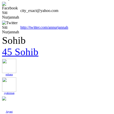
city_exact@yahoo.com
http://twitter.com/annurjannah
Sohib
45 Sohib
reihana
syahirman
Aryani