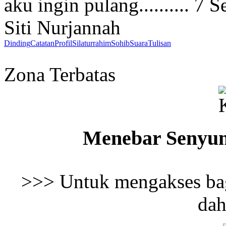
aku ingin pulang..........
7 S
Siti Nurjannah
Dinding
Catatan
Profil
Silaturrahim
Sohib
Suara
Tulisan
Zona Terbatas
Menebar Senyu
>>> Untuk mengakses bag
dah