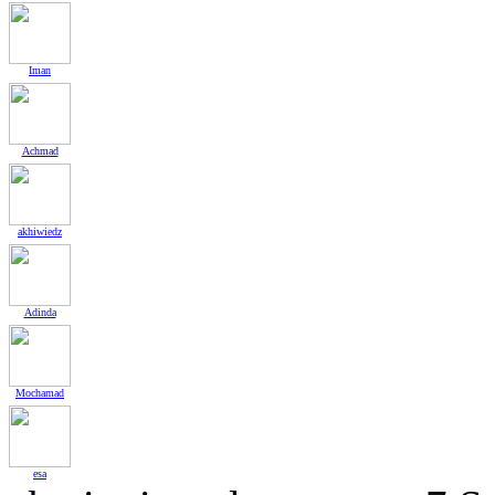
Iman
Achmad
akhiwiedz
Adinda
Mochamad
esa