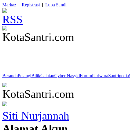
Markaz
|
Registrasi
|
Lupa Sandi
Ust. Aam Amiruddin : "Sesungguhnya sepercik kejujuran lebih berhar
kalau dibangun di atas kebohongan? Pasti rapuh bukan? Betapa indahn
seseorang. Beruntunglah Anda yang memiliki kejujuran dan ketulusan
Beranda
Pelangi
Bilik
Catatan
Cyber Nasyid
Forum
Pariwara
Santripedia
Siti Nurjannah
Alamat Akun