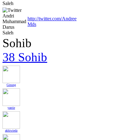
http://twitter.com/Andree
Mds
Sohib
38 Sohib
Ginung
yantie
akhiwiedz