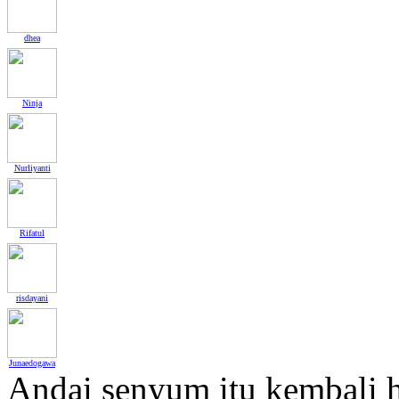
dhea
Ninja
Nurliyanti
Rifatul
risdayani
Junaedogawa
Andai senyum itu kembali h