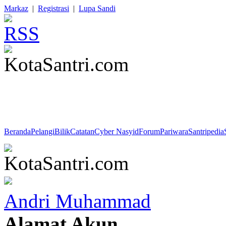
Markaz
|
Registrasi
|
Lupa Sandi
HR. Al Hakim : "Menyendiri lebih baik daripada berkawan dengan y
baik daripada menyendiri. Berbincang-bincang yang baik lebih baik 
daripada berbicara (ngobrol) yang buruk."
Beranda
Pelangi
Bilik
Catatan
Cyber Nasyid
Forum
Pariwara
Santripedia
Andri Muhammad
Alamat Akun