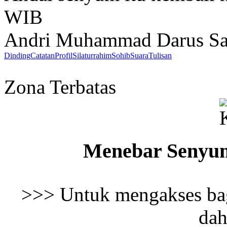
WIB
Andri Muhammad Darus Sa
Dinding
Catatan
Profil
Silaturrahim
Sohib
Suara
Tulisan
Zona Terbatas
Menebar Senyu
>>> Untuk mengakses bag
dah