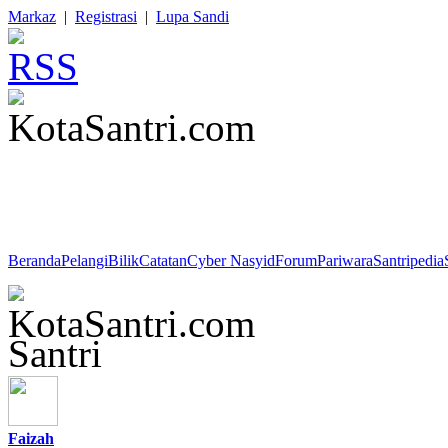
Markaz
|
Registrasi
|
Lupa Sandi
Ali Bin Abi Thalib : "Hati orang bodoh terdapat pada lidahnya, sedan
Beranda
Pelangi
Bilik
Catatan
Cyber Nasyid
Forum
Pariwara
Santripedia
Santri
Faizah