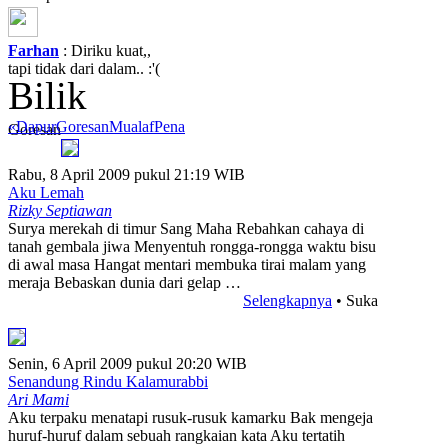
Farhan
: Diriku kuat,,
tapi tidak dari dalam.. :'(
Bilik
«
Dapur
Goresan
Mualaf
Pena
Goresan
Rabu, 8 April 2009 pukul 21:19 WIB
Aku Lemah
Rizky Septiawan
Surya merekah di timur Sang Maha Rebahkan cahaya di
tanah gembala jiwa Menyentuh rongga-rongga waktu bisu
di awal masa Hangat mentari membuka tirai malam yang
meraja Bebaskan dunia dari gelap …
Selengkapnya
• Suka
Senin, 6 April 2009 pukul 20:20 WIB
Senandung Rindu Kalamurabbi
Ari Mami
Aku terpaku menatapi rusuk-rusuk kamarku Bak mengeja
huruf-huruf dalam sebuah rangkaian kata Aku tertatih