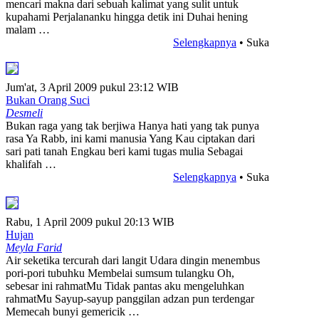
mencari makna dari sebuah kalimat yang sulit untuk
kupahami Perjalananku hingga detik ini Duhai hening
malam …
Selengkapnya
• Suka
Jum'at, 3 April 2009 pukul 23:12 WIB
Bukan Orang Suci
Desmeli
Bukan raga yang tak berjiwa Hanya hati yang tak punya
rasa Ya Rabb, ini kami manusia Yang Kau ciptakan dari
sari pati tanah Engkau beri kami tugas mulia Sebagai
khalifah …
Selengkapnya
• Suka
Rabu, 1 April 2009 pukul 20:13 WIB
Hujan
Meyla Farid
Air seketika tercurah dari langit Udara dingin menembus
pori-pori tubuhku Membelai sumsum tulangku Oh,
sebesar ini rahmatMu Tidak pantas aku mengeluhkan
rahmatMu Sayup-sayup panggilan adzan pun terdengar
Memecah bunyi gemericik …