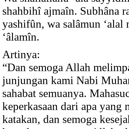
shahbihî ajmaîn. Subhâna ra
yashifûn, wa salâmun ‘alal 
‘âlamîn.
Artinya:
“Dan semoga Allah melimp
junjungan kami Nabi Muham
sahabat semuanya. Mahasu
keperkasaan dari apa yang 
katakan, dan semoga keseja