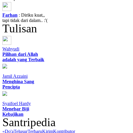
Farhan
: Diriku kuat,,
tapi tidak dari dalam.. :'(
Tulisan
Wahyudi
Pilihan dari Allah
adalah yang Terbaik
Jamil Azzaini
Menghina Sang
Pencipta
Syaifoel Hardy
Menebar Biji
Kebajikan
Santripedia
«
Do'a
Telusur
Terbaru
Kirim
Kontributor