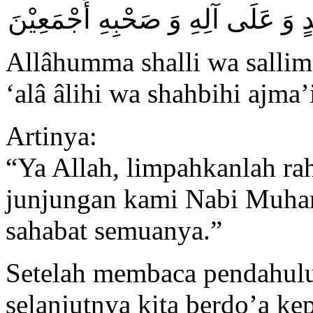
دٍ وَ عَلَى آلِهِ وَ صَحْبِهِ أَجْمَعِيْنَ
Allâhumma shalli wa salli
‘alâ âlihi wa shahbihi ajma’
Artinya:
“Ya Allah, limpahkanlah ra
junjungan kami Nabi Muham
sahabat semuanya.”
Setelah membaca pendahulu
selanjutnya kita berdo’a k