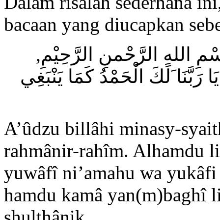
Dalam risalah sederhana ini
bacaan yang diucapkan sebe
ِسْمِ اللهِ الرَّحْمنِ الرَّحِيْمِ
 رَبَّنَا َلَكَ الْحَمْدُ كَمَا يَنْبَغِي
A’ûdzu billâhi minasy-syait
rahmânir-rahîm. Alhamdu li
yuwâfî ni’amahu wa yukâfi
hamdu kamâ yan(m)baghî li 
shulthânik.