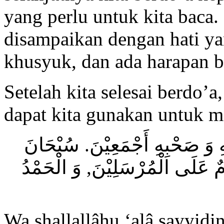
yang perlu untuk kita baca.
disampaikan dengan hati y
khusyuk, dan ada harapan 
Setelah kita selesai berdo’a
dapat kita gunakan untuk m
ِ وَ صَحْبِهِ أَجْمَعِيْنَ. سُبْحَانَ
َمٌ عَلَى الْمُرْسَلِيْنَ, وَ الْحَمْدُ
Wa shallallâhu ‘alâ sayyi