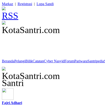
Markaz
|
Registrasi
|
Lupa Sandi
Tazakka : "Perjuangan itu artinya berkorban, berkorban itu artinya t
agama dan bangsa. Inilah jalan kita."
Beranda
Pelangi
Bilik
Catatan
Cyber Nasyid
Forum
Pariwara
Santripedia
Santri
Fajri Adhari